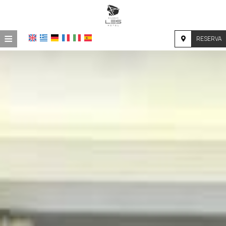
≡
RESERVA
INICIO
UBICACIÓN
ALOJAMIENTO
INSTALACIONES
FOTOS
INVESTIGACIÓN
CONTACTO