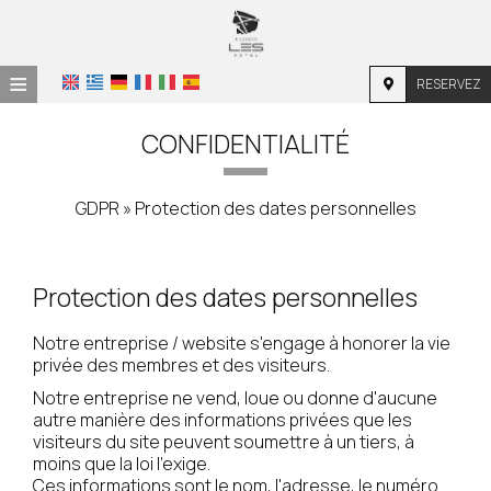
≡
RESERVEZ
ACCUEIL
CONFIDENTIALITÉ
EMPLACEMENT
GDPR » Protection des dates personnelles
HÉBERGEMENT
INSTALLATIONS
Protection des dates personnelles
PHOTOS
Notre entreprise / website s'engage à honorer la vie
DEMANDE
privée des membres et des visiteurs.
CONTACT
Notre entreprise ne vend, loue ou donne d'aucune
autre manière des informations privées que les
visiteurs du site peuvent soumettre à un tiers, à
moins que la loi l'exige.
Ces informations sont le nom, l'adresse, le numéro