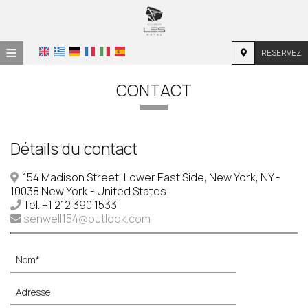
≡
RESERVEZ
ACCUEIL
CONTACT
EMPLACEMENT
HÉBERGEMENT
Détails du contact
INSTALLATIONS
154 Madison Street, Lower East Side, New York, NY -
10038 New York - United States
PHOTOS
Tel.
+1 212 390 1533
senwell154@outlook.com
DEMANDE
CONTACT