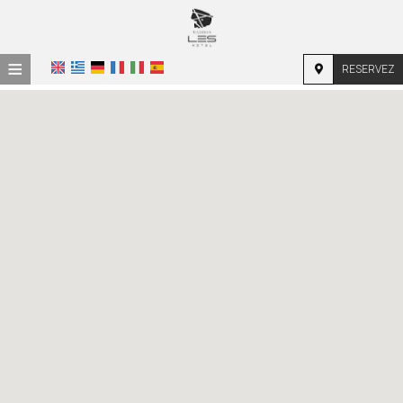
≡
RESERVEZ
ACCUEIL
EMPLACEMENT
HÉBERGEMENT
INSTALLATIONS
PHOTOS
DEMANDE
CONTACT