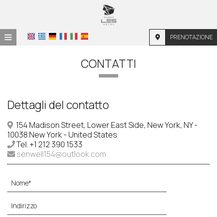
≡
PRENOTAZIONE
HOME
CONTATTI
POSIZIONE
ALLOGGIO
Dettagli del contatto
SERVIZI
154 Madison Street, Lower East Side, New York, NY -
10038 New York - United States
FOTOGRAFIE
Tel.
+1 212 390 1533
senwell154@outlook.com
RICHIESTA
CONTATTI