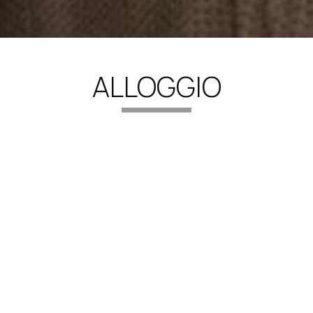
ALLOGGIO
ppia
Suite Queen -
Cam
Accesso Disabili