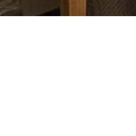
Camera Standard
Camera Do
Queen