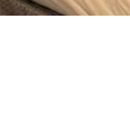
era Deluxe
Camera Deluxe
Queen
Doppia